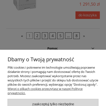
1 291,50 zł
do koszyka
«
1
2
3
4
5
...
8
»
Pomoc
Dbamy o Twoją prywatność
Moje konto
Pliki cookies i pokrewne im technologie umożliwiają poprawne
działanie strony i pomagają nam dostosować ofertę do Twoich
Płatności i dostawa
potrzeb. Możesz zaakceptować wykorzystanie przez nas
wszystkich tych plików i przejść do sklepu lub dostosować użycie
Informacje
plików do swoich preferencji, wybierając opcję "Dostosuj zgody".
Więcej o plikach cookies przeczytasz w naszej Polityce
prywatności.
O nas
zaakceptuj tylko niezbędne